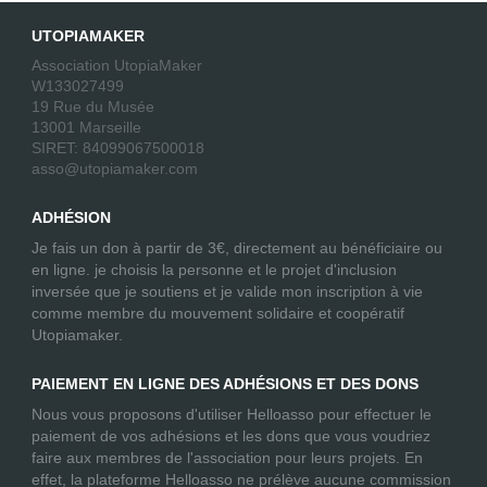
UTOPIAMAKER
Association UtopiaMaker
W133027499
19 Rue du Musée
13001 Marseille
SIRET: 84099067500018
asso@utopiamaker.com
ADHÉSION
Je fais un don à partir de 3€, directement au bénéficiaire ou
en ligne. je choisis la personne et le projet d'inclusion
inversée que je soutiens et je valide mon inscription à vie
comme membre du mouvement solidaire et coopératif
Utopiamaker.
PAIEMENT EN LIGNE DES ADHÉSIONS ET DES DONS
Nous vous proposons d'utiliser Helloasso pour effectuer le
paiement de vos adhésions et les dons que vous voudriez
faire aux membres de l'association pour leurs projets. En
effet, la plateforme Helloasso ne prélève aucune commission