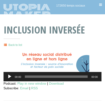
172650 temps sociaux
INCLUSION INVERSÉE
Back to list
Audio
00:00
00:00
Player
Podcast:
Play in new window
|
Download
Subscribe:
Email
|
RSS