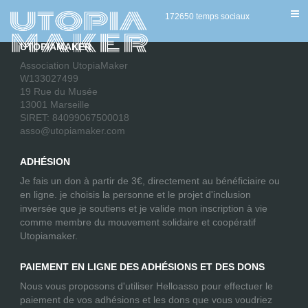
[ultimatemember form_id=”2686″]
172650 temps sociaux
UTOPIAMAKER
Association UtopiaMaker
W133027499
19 Rue du Musée
13001 Marseille
SIRET: 84099067500018
asso@utopiamaker.com
ADHÉSION
Je fais un don à partir de 3€, directement au bénéficiaire ou
en ligne. je choisis la personne et le projet d'inclusion
inversée que je soutiens et je valide mon inscription à vie
comme membre du mouvement solidaire et coopératif
Utopiamaker.
PAIEMENT EN LIGNE DES ADHÉSIONS ET DES DONS
Nous vous proposons d'utiliser Helloasso pour effectuer le
paiement de vos adhésions et les dons que vous voudriez