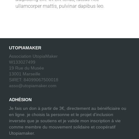
ullamcorper mattis, pulvinar dapibus leo.
UTOPIAMAKER
Association UtopiaMaker
W133027499
19 Rue du Musée
13001 Marseille
SIRET: 84099067500018
asso@utopiamaker.com
ADHÉSION
Je fais un don à partir de 3€, directement au bénéficiaire ou
en ligne. je choisis la personne et le projet d'inclusion
inversée que je soutiens et je valide mon inscription à vie
comme membre du mouvement solidaire et coopératif
Utopiamaker.