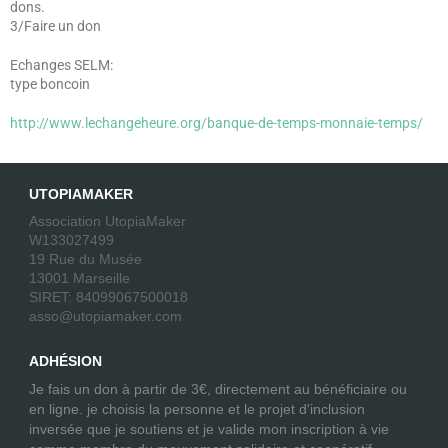
dons.
3/Faire un don
Echanges SELM:
type boncoin
http://www.lechangeheure.org/banque-de-temps-monnaie-temps/
UTOPIAMAKER
Association UtopiaMaker
W133027499
19 Rue du Musée
13001 Marseille
SIRET: 84099067500018
asso@utopiamaker.com
ADHÉSION
Je fais un don à partir de 3€, directement au bénéficiaire ou
en ligne. je choisis la personne et le projet d'inclusion
inversée que je soutiens et je valide mon inscription à vie