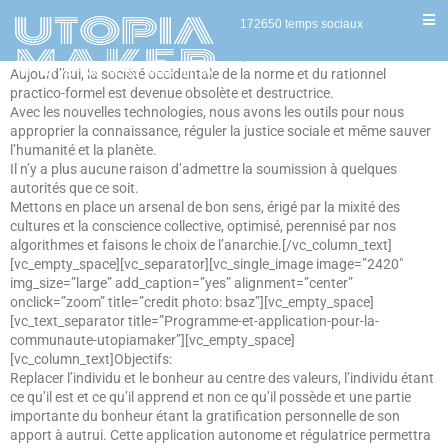
[vc_row][vc_column][vc_column_text]De tout temps, l’on a cru à la
172650 temps sociaux
nécessité d’un commandement, d’un gouvernement pour empêcher
l’humanité de se ruer dans le désordre, dans la confusion.
Aujourd’hui, la société occidentale de la norme et du rationnel
practico-formel est devenue obsolète et destructrice.
Avec les nouvelles technologies, nous avons les outils pour nous
approprier la connaissance, réguler la justice sociale et même sauver
l’humanité et la planète.
Il n’y a plus aucune raison d’admettre la soumission à quelques
autorités que ce soit.
Mettons en place un arsenal de bon sens, érigé par la mixité des
cultures et la conscience collective, optimisé, perennisé par nos
algorithmes et faisons le choix de l’anarchie.[/vc_column_text]
[vc_empty_space][vc_separator][vc_single_image image=”2420″
img_size=”large” add_caption=”yes” alignment=”center”
onclick=”zoom” title=”credit photo: bsaz”][vc_empty_space]
[vc_text_separator title=”Programme-et-application-pour-la-
communaute-utopiamaker”][vc_empty_space]
[vc_column_text]Objectifs:
Replacer l’individu et le bonheur au centre des valeurs, l’individu étant
ce qu’il est et ce qu’il apprend et non ce qu’il possède et une partie
importante du bonheur étant la gratification personnelle de son
apport à autrui. Cette application autonome et régulatrice permettra