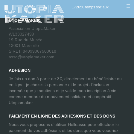
[AWPCPPLACEAD]
172650 temps sociaux
UTOPIAMAKER
Association UtopiaMaker
W133027499
19 Rue du Musée
13001 Marseille
SIRET: 84099067500018
asso@utopiamaker.com
ADHÉSION
Je fais un don à partir de 3€, directement au bénéficiaire ou
en ligne. je choisis la personne et le projet d'inclusion
inversée que je soutiens et je valide mon inscription à vie
comme membre du mouvement solidaire et coopératif
Utopiamaker.
PAIEMENT EN LIGNE DES ADHÉSIONS ET DES DONS
Nous vous proposons d'utiliser Helloasso pour effectuer le
paiement de vos adhésions et les dons que vous voudriez