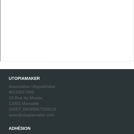
UTOPIAMAKER
Association UtopiaMaker
W133027499
19 Rue du Musée
13001 Marseille
SIRET: 84099067500018
asso@utopiamaker.com
ADHÉSION