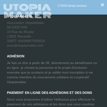
[swpm_login_form]
172650 temps sociaux
UTOPIAMAKER
Association UtopiaMaker
W133027499
19 Rue du Musée
13001 Marseille
SIRET: 84099067500018
asso@utopiamaker.com
ADHÉSION
Je fais un don à partir de 3€, directement au bénéficiaire ou
en ligne. je choisis la personne et le projet d'inclusion
inversée que je soutiens et je valide mon inscription à vie
comme membre du mouvement solidaire et coopératif
Utopiamaker.
PAIEMENT EN LIGNE DES ADHÉSIONS ET DES DONS
Nous vous proposons d'utiliser Helloasso pour effectuer le
paiement de vos adhésions et les dons que vous voudriez