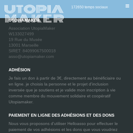
[acadp_category]
172650 temps sociaux
UTOPIAMAKER
Association UtopiaMaker
W133027499
19 Rue du Musée
13001 Marseille
SIRET: 84099067500018
asso@utopiamaker.com
ADHÉSION
Je fais un don à partir de 3€, directement au bénéficiaire ou
en ligne. je choisis la personne et le projet d'inclusion
inversée que je soutiens et je valide mon inscription à vie
comme membre du mouvement solidaire et coopératif
Utopiamaker.
PAIEMENT EN LIGNE DES ADHÉSIONS ET DES DONS
Nous vous proposons d'utiliser Helloasso pour effectuer le
paiement de vos adhésions et les dons que vous voudriez