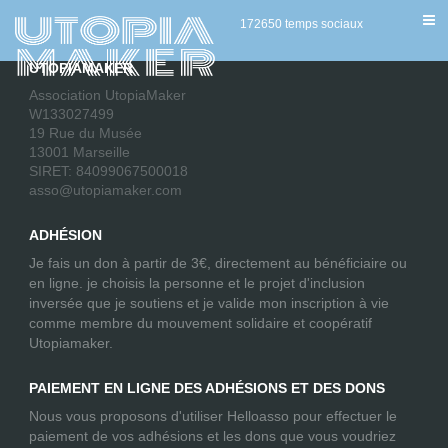
[AWPCPEDITAD]
172650 temps sociaux
UTOPIAMAKER
Association UtopiaMaker
W133027499
19 Rue du Musée
13001 Marseille
SIRET: 84099067500018
asso@utopiamaker.com
ADHÉSION
Je fais un don à partir de 3€, directement au bénéficiaire ou
en ligne. je choisis la personne et le projet d'inclusion
inversée que je soutiens et je valide mon inscription à vie
comme membre du mouvement solidaire et coopératif
Utopiamaker.
PAIEMENT EN LIGNE DES ADHÉSIONS ET DES DONS
Nous vous proposons d'utiliser Helloasso pour effectuer le
paiement de vos adhésions et les dons que vous voudriez