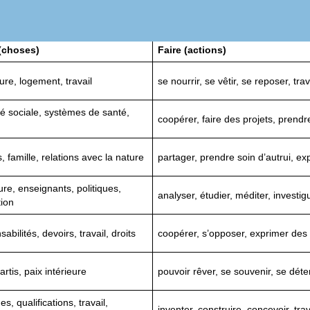
 (choses)
Faire (actions)
ture, logement, travail
se nourrir, se vêtir, se reposer, trav
té sociale, systèmes de santé,
coopérer, faire des projets, prendre
, famille, relations avec la nature
partager, prendre soin d’autrui, e
ture, enseignants, politiques,
analyser, étudier, méditer, investig
ion
abilités, devoirs, travail, droits
coopérer, s’opposer, exprimer des
artis, paix intérieure
pouvoir rêver, se souvenir, se dét
es, qualifications, travail,
inventer, construire, concevoir, tra