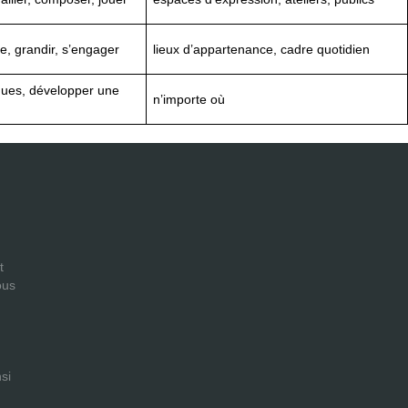
, grandir, s’engager
lieux d’appartenance, cadre quotidien
sques, développer une
n’importe où
t
ous
si