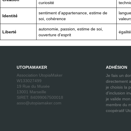
curiosité
techni
sentiment d’appartenance, estime de
langue
Identité
soi, cohérence
valeur
autonomie, passion, estime de soi,
Liberté
égalité
ouverture d’esprit
UTOPIAMAKER
ADHÉSION
Association UtopiaMaker
Je fais un don
W133027499
directement a
19 Rue du Musée
je choisis la 
13001 Marseille
d'inclusion i
SIRET: 84099067500018
je valide mon
asso@utopiamaker.com
membre du mo
coopératif Ut