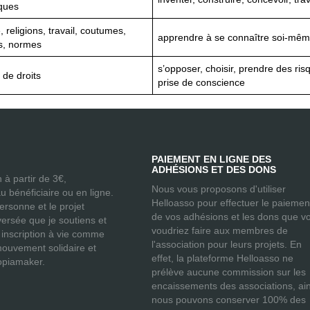
ques
, religions, travail, coutumes,
apprendre à se connaître soi-même
s, normes
s’opposer, choisir, prendre des ri
 de droits
prise de conscience
PAIEMENT EN LIGNE DES
ADHÉSIONS ET DES DONS
 à partir de 3€,
Nous vous proposons d'utiliser
u bénéficiaire ou en ligne.
Helloasso pour effectuer le paiemen
personne et le projet
de vos adhésions et les dons que v
nversée que je soutiens et
voudriez faire aux membres de
 inscription à vie comme
l'association pour leurs projets. En
uvement solidaire et
effet, la plateforme Helloasso ne
opiamaker.
prélève aucune commission sur les
encaissements des associations, ain
nous pouvons conserver 100% des