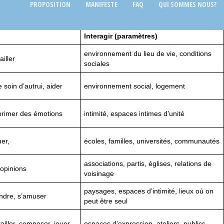
PROPOSITION
MANIFESTE
FAQ
QUI SOMMES NOUS?
Interagir (paramètres)
environnement du lieu de vie, conditions
ailler
sociales
 soin d’autrui, aider
environnement social, logement
xprimer des émotions
intimité, espaces intimes d’unité
uer,
écoles, familles, universités, communautés
associations, partis, églises, relations de
 opinions
voisinage
paysages, espaces d’intimité, lieux où on
endre, s’amuser
peut être seul
vailler, composer, jouer
espaces d’expression, ateliers, publics