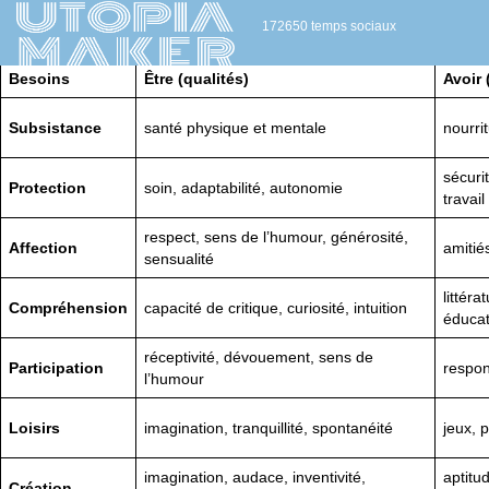
172650 temps sociaux
Besoins
Être (qualités)
Avoir
Subsistance
santé physique et mentale
nourri
sécuri
Protection
soin, adaptabilité, autonomie
travail
respect, sens de l’humour, générosité,
Affection
amitiés
sensualité
littéra
Compréhension
capacité de critique, curiosité, intuition
éducat
réceptivité, dévouement, sens de
Participation
respons
l’humour
Loisirs
imagination, tranquillité, spontanéité
jeux, p
imagination, audace, inventivité,
aptitud
Création